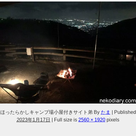
ほったらかしキャンプ場小屋付きサイト弟
By
たま
|
Published
2023年1月17日
|
Full size is
2560 × 1920
pixels