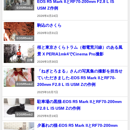
EOS R5 Mark IIとRF70-200mm F2.8 L IS
USM Z作例
EOSR5mk2
2026年4月24日
駒込のさくら
2026年3月31日
EOSR5mk2
桜と東京さくらトラム（都電荒川線）のある風
景 X PERIA1mk4でCinema Pro撮影
日常
2026年3月30日
「ねぎとろまる」さんの写真集の撮影を担当せ
ていただきました-EOS R5 Mark IIとRF70-
200mm F2.8 L IS USM Zの作例
EOSR5mk2
2025年10月7日
駐車場の黒猫-EOS R5 Mark IIとRF70-200mm
F2.8 L IS USM Zの作例
EOSR5mk2
2025年6月19日
夕暮れの猫-EOS R5 Mark IIとRF70-200mm