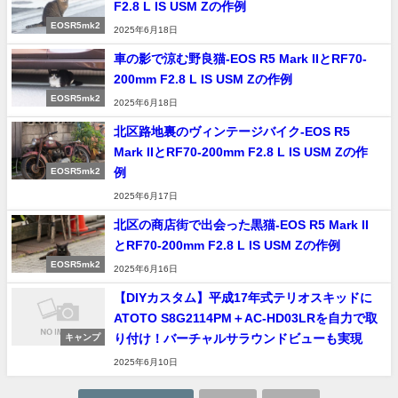
F2.8 L IS USM Zの作例
EOSR5mk2
2025年6月18日
車の影で涼む野良猫-EOS R5 Mark IIとRF70-
200mm F2.8 L IS USM Zの作例
EOSR5mk2
2025年6月18日
北区路地裏のヴィンテージバイク-EOS R5
Mark IIとRF70-200mm F2.8 L IS USM Zの作
例
EOSR5mk2
2025年6月17日
北区の商店街で出会った黒猫-EOS R5 Mark II
とRF70-200mm F2.8 L IS USM Zの作例
EOSR5mk2
2025年6月16日
【DIYカスタム】平成17年式テリオスキッドに
ATOTO S8G2114PM＋AC-HD03LRを自力で取
り付け！バーチャルサラウンドビューも実現
キャンプ
2025年6月10日