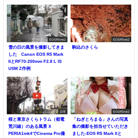
EOSR5mk2
EOSR5mk2
雪の日の風景を撮影してきま
駒込のさくら
した Canon EOS R5 Mark
IIとRF70-200mm F2.8 L IS
USM Z作例
日常
EOSR5mk2
桜と東京さくらトラム（都電
「ねぎとろまる」さんの写真
荒川線）のある風景 X
集の撮影を担当せていただき
PERIA1mk4でCinema Pro撮
ました-EOS R5 Mark IIと