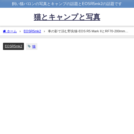
飼い猫バロンの写真とキャンプの話題とEOSR5mk2の話題です
猫とキャンプと写真
ホーム
EOSR5mk2
車の影で涼む野良猫-EOS R5 Mark IIとRF70-200mm
F2.8 L IS USM Zの作例
EOSR5mk2
猫