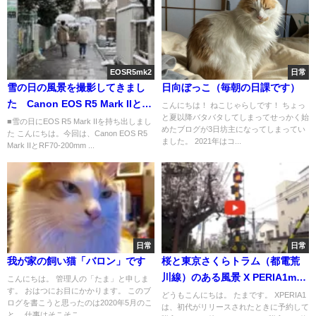
EOSR5mk2
日常
雪の日の風景を撮影してきまし
日向ぼっこ（毎朝の日課です）
た Canon EOS R5 Mark IIと
こんにちは！ ねこじゃらしです！ ちょっ
と夏以降バタバタしてしまってせっかく始
RF70-200mm F2.8 L IS USM Z
■雪の日にEOS R5 Mark IIを持ち出しまし
めたブログが3日坊主になってしまってい
た こんにちは。今回は、Canon EOS R5
作例
ました。 2021年はコ...
Mark IIとRF70-200mm ...
日常
日常
我が家の飼い猫「バロン」です
桜と東京さくらトラム（都電荒
川線）のある風景 X PERIA1mk4
こんにちは。 管理人の「たま」と申しま
す。 おはつにお目にかかります。 このブ
でCinema Pro撮影
どうもこんにちは。 たまです。 XPERIA1
ログを書こうと思ったのは2020年5月のこ
は、初代がリリースされたときに予約して
と。 仕事はそこそこ...