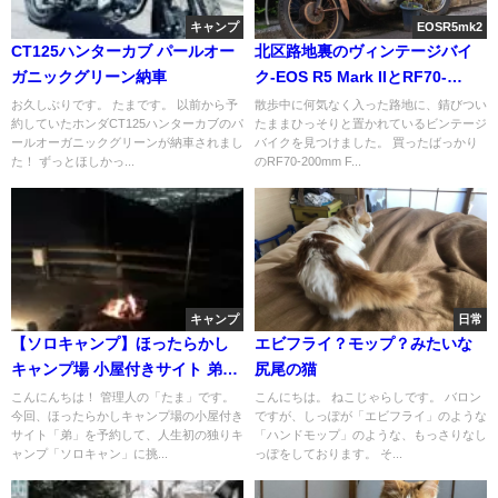
キャンプ
EOSR5mk2
CT125ハンターカブ パールオー
北区路地裏のヴィンテージバイ
ガニックグリーン納車
ク-EOS R5 Mark IIとRF70-
200mm F2.8 L IS USM Zの作例
お久しぶりです。 たまです。 以前から予
散歩中に何気なく入った路地に、錆びつい
約していたホンダCT125ハンターカブのパ
たままひっそりと置かれているビンテージ
ールオーガニックグリーンが納車されまし
バイクを見つけました。 買ったばっかり
た！ ずっとほしかっ...
のRF70-200mm F...
キャンプ
日常
【ソロキャンプ】ほったらかし
エビフライ？モップ？みたいな
キャンプ場 小屋付きサイト 弟に
尻尾の猫
行ってきました
こんにんちは！ 管理人の「たま」です。
こんにちは。 ねこじゃらしです。 バロン
今回、ほったらかしキャンプ場の小屋付き
ですが、しっぽが「エビフライ」のような
サイト「弟」を予約して、人生初の独りキ
「ハンドモップ」のような、もっさりなし
ャンプ「ソロキャン」に挑...
っぽをしております。 そ...