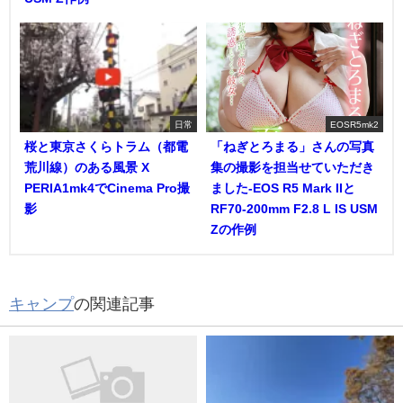
日常
EOSR5mk2
桜と東京さくらトラム（都電
「ねぎとろまる」さんの写真
荒川線）のある風景 X
集の撮影を担当せていただき
PERIA1mk4でCinema Pro撮
ました-EOS R5 Mark IIと
影
RF70-200mm F2.8 L IS USM
Zの作例
キャンプ
の関連記事