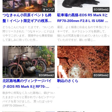
キャンプ
EOSR5mk2
つなきゃん小田原イベントも終
駐車場の黒猫-EOS R5 Mark IIと
盤！イベント限定ギアの桜系ギ
RF70-200mm F2.8 L IS USM Z
アがとっても可愛い
の作例
どうもこんにちは！ たまです。 ついこの
最近、よく猫達に出会えるので本当にラッ
間リリースされた「つなキャン」にドはま
キーです。 カメラとレンズを新調して、
り中でございます。 開発中から事前登録
猫たちの写真を撮りためていきたいと思っ
して楽しみに待っていた作...
ていたのですが、願いが通じ...
EOSR5mk2
EOSR5mk2
北区路地裏のヴィンテージバイ
駒込のさくら
ク-EOS R5 Mark IIとRF70-
...
200mm F2.8 L IS USM Zの作例
散歩中に何気なく入った路地に、錆びつい
たままひっそりと置かれているビンテージ
バイクを見つけました。 買ったばっかり
のRF70-200mm F...