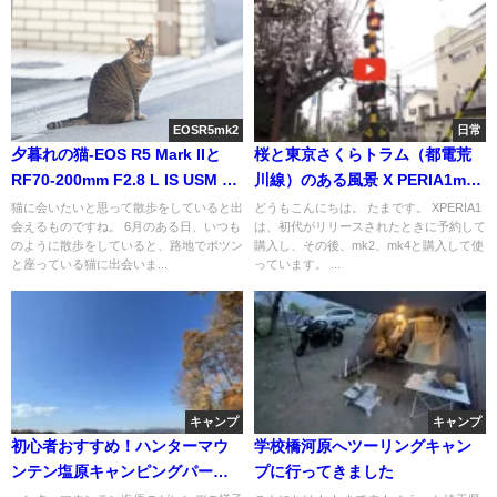
EOSR5mk2
日常
夕暮れの猫-EOS R5 Mark IIと
桜と東京さくらトラム（都電荒
RF70-200mm F2.8 L IS USM Z
川線）のある風景 X PERIA1mk4
の作例
でCinema Pro撮影
猫に会いたいと思って散歩をしていると出
どうもこんにちは。 たまです。 XPERIA1
会えるものですね。 6月のある日、いつも
は、初代がリリースされたときに予約して
のように散歩をしていると、路地でポツン
購入し、その後、mk2、mk4と購入して使
と座っている猫に出会いま...
っています。 ...
キャンプ
キャンプ
初心者おすすめ！ハンターマウ
学校橋河原へツーリングキャン
ンテン塩原キャンピングパーク
プに行ってきました
で紅葉キャンプを楽しむ！