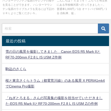
ハンターマウンテン塩原のゲレンデの様子
こんにちは！ たまです！ ふらっと埼玉県
を見ることができます。 ハンターマウン
にある学校橋河原へ行ってきました～。
テン塩原のライブカメラを見るには下記の
普通車1,000円／1台 オートバイ500円／1
ＵＲＬよりご覧ください h...
台 自転車、徒...
最近の投稿
雪の日の風景を撮影してきました Canon EOS R5 Mark IIと
RF70-200mm F2.8 L IS USM Z作例
駒込のさくら
桜と東京さくらトラム（都電荒川線）のある風景 X PERIA1mk4
でCinema Pro撮影
「ねぎとろまる」さんの写真集の撮影を担当せていただきまし
た-EOS R5 Mark IIとRF70-200mm F2.8 L IS USM Zの作例