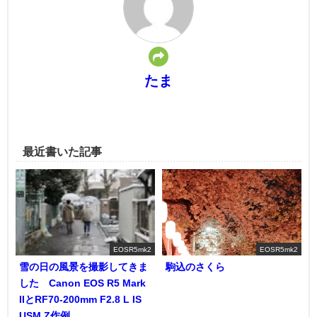
たま
最近書いた記事
EOSR5mk2
EOSR5mk2
雪の日の風景を撮影してきま
駒込のさくら
した Canon EOS R5 Mark
IIとRF70-200mm F2.8 L IS
USM Z作例